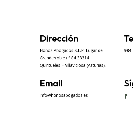
Dirección
T
Honos Abogados S.L.P. Lugar de
984 
Granderroble nº 84 33314
Quintueles – Villaviciosa (Asturias).
Email
S
info@honosabogados.es