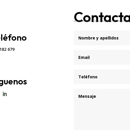
Contacta
eléfono
182 679
íguenos