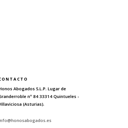
CONTACTO
Honos Abogados S.L.P. Lugar de
Granderroble nº 84 33314 Quintueles -
Villaviciosa (Asturias).
info@honosabogados.es